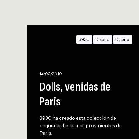
D
o
3930
Diseño
Diseño
l
l
s
,
v
14/03/2010
e
Dolls, venidas de
n
i
Paris
d
a
3930 ha creado esta colección de
s
pequeñas bailarinas provinientes de
d
Paris.
e