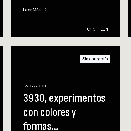
Leer Más
0
1
3
9
Sin categoría
3
0
,
e
12/02/2009
x
3930, experimentos
p
e
con colores y
r
i
formas…
m