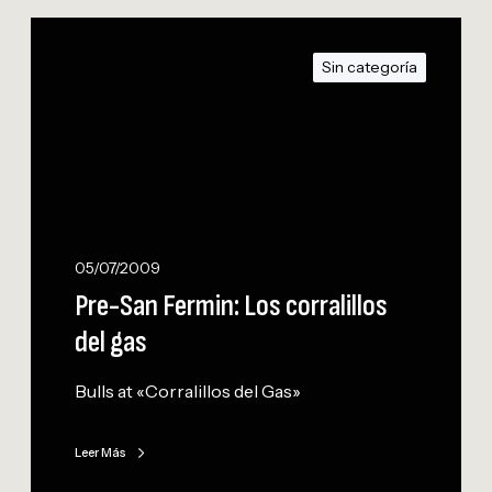
P
r
Sin categoría
e
-
S
a
n
F
e
r
05/07/2009
m
Pre-San Fermin: Los corralillos
i
del gas
n
:
Bulls at «Corralillos del Gas»
L
o
s
Leer Más
c