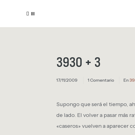
III
3930 + 3
17/11/2009
1 Comentario
En
39
Supongo que será el tiempo, a
de lado. El volver a pasar más ra
«caseros» vuelven a aparecer c