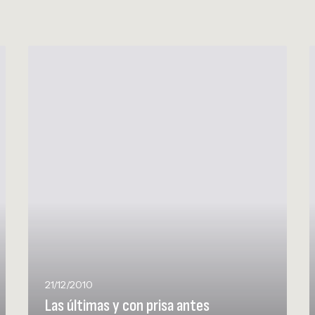
L
a
á
s
s
ú
l
t
t
i
m
a
s
y
c
o
n
21/12/2010
p
Las últimas y con prisa antes
r