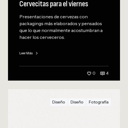
Cervecitas para el viernes
s
p
Presentaciones de cervezas con
a
packagings más elaborados y pensados
r
que lo que normalmente acostumbran a
a
hacer los cerveceros.
e
l
v
Leer Más
i
e
r
0
4
n
e
F
s
e
Diseño
Diseño
Fotografía
r
r
a
r