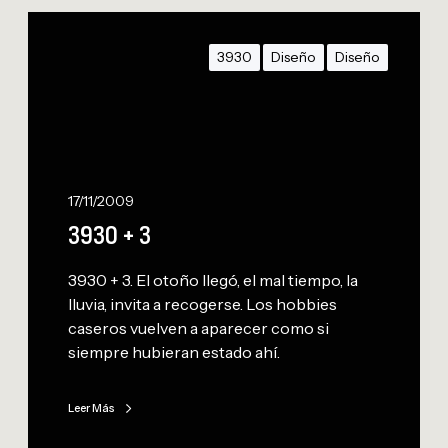
3
9
3930
Diseño
Diseño
3
0
+
3
17/11/2009
3930 + 3
3930 + 3. El otoño llegó, el mal tiempo, la
lluvia, invita a recogerse. Los hobbies
caseros vuelven a aparecer como si
siempre hubieran estado ahí.
Leer Más