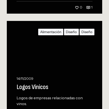
0
1
L
o
Alimentación
Diseño
Diseño
g
o
s
V
í
n
i
c
14/11/2009
o
Logos Vínicos
s
Logos de empresas relacionadas con
vinos.