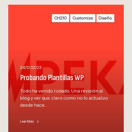
P
r
CH210
Customize
Diseño
o
b
a
n
d
o
P
24/12/2023
l
Probando Plantillas WP
a
n
Todo ha venido rodado. Una revisión al
t
blog y ver que, claro como no lo actualizo
i
desde hace…
l
l
a
Leer Más
s