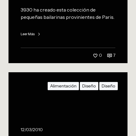
s
3930 ha creado esta colección de
d
pequeñas bailarinas provinientes de Paris.
e
P
a
Leer Más
r
i
s
0
7
C
e
Alimentación
Diseño
Diseño
r
v
e
c
i
t
12/03/2010
a