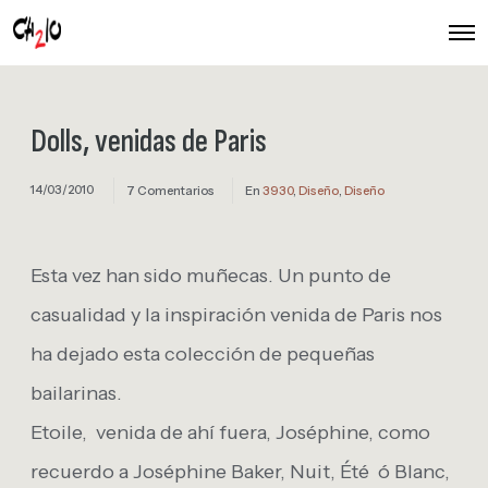
O
p
e
n
M
e
Dolls, venidas de Paris
n
u
14/03/2010
7 Comentarios
En
3930
,
Diseño
,
Diseño
Esta vez han sido muñecas. Un punto de
casualidad y la inspiración venida de Paris nos
ha dejado esta colección de pequeñas
bailarinas.
Etoile, venida de ahí fuera, Joséphine, como
recuerdo a Joséphine Baker, Nuit, Été ó Blanc,