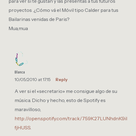
para ver si te gustan y las presentas a tus futuros
proyectos .¿Cómo vá el Móvil tipo Calder para tus
Bailarinas venidas de Paris?
Mua,mua
Blanca
10/05/2010 at 17:15
Reply
A ver si el «secretario» me consigue algo de su
música. Dicho y hecho, esto de Spotify es
maravilloso,
http://open.spotify.com/track/759K27LUNhdnK9il
fjHUSS
.