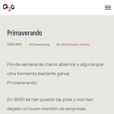
O
p
e
n
M
e
Primaverando
n
u
10/05/2010
4 Comentarios
En
3930
,
Diseño
,
Diseño
Fin de semana de claros abiertos y alguna que
otra tormenta bastante gansa.
Primaverando.
En 3930 se han puesto las pilas y nos han
dejado un buen montón de sorpresas.