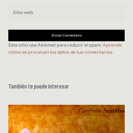
Sitio web
Este sitio usa Akismet para reducir el spam.
Aprende
cómo se procesan los datos de tus comentarios
.
También te puede interesar
C
a
r
d