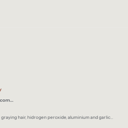
y
s.com…
 graying hair, hidrogen peroxide, aluminium and garlic…