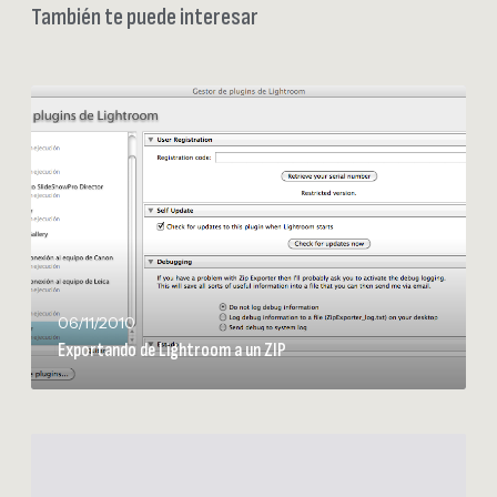
También te puede interesar
E
x
p
o
r
t
a
n
d
06/11/2010
o
Exportando de Lightroom a un ZIP
d
e
L
i
N
g
i