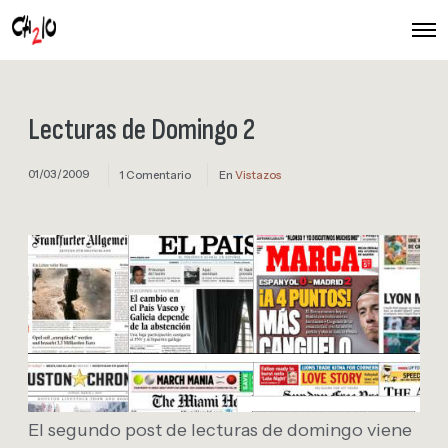
O
p
e
n
M
e
Lecturas de Domingo 2
n
u
01/03/2009
1 Comentario
En
Vistazos
El segundo post de lecturas de domingo viene