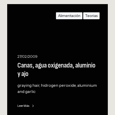
C
a
Alimentación
Teorias
n
a
s
,
a
g
u
27/02/2009
a
Canas, agua oxigenada, aluminio
o
y ajo
x
i
graying hair, hidrogen peroxide, aluminium
g
and garlic
e
n
a
Leer Más
d