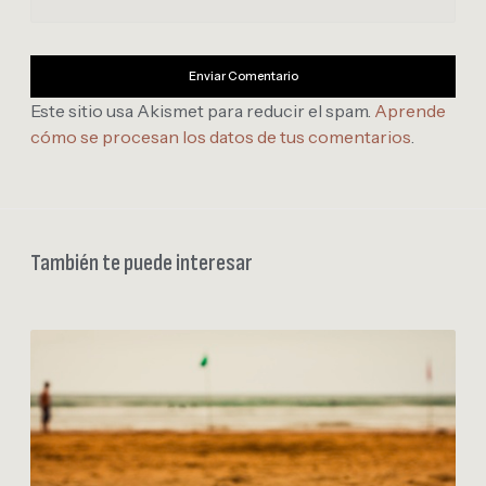
Este sitio usa Akismet para reducir el spam.
Aprende
cómo se procesan los datos de tus comentarios
.
También te puede interesar
Y
a
e
s
t
a