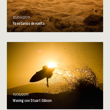
m
o
s
10/09/2011
d
Ya estamos de vuelta
e
v
u
e
W
l
a
t
v
a
i
n
g
c
o
n
11/05/2011
S
Waving con Stuart Gibson
t
u