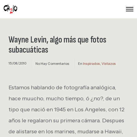
O
p
e
n
M
e
Wayne Levin, algo más que fotos
n
u
subacuáticas
15/08/2010
No Hay Comentarios
En
Inspirados
,
Vistazos
Estamos hablando de fotografía analógica,
hace muucho, mucho tiempo, ó ¿no?, de un
tipo que nació en 1945 en Los Angeles, con 12
años le regalaron su primera cámara. Despues
de alistarse en los marines, mudarse a Hawaii,