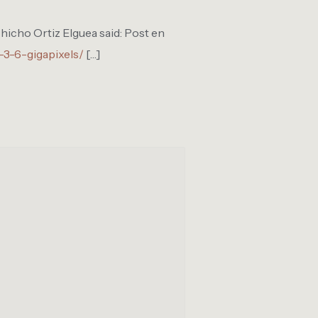
hicho Ortiz Elguea said: Post en
-3-6-gigapixels/
[…]