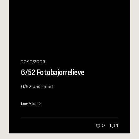
2
F
o
t
o
b
a
j
20/10/2009
o
6/52 Fotobajorrelieve
r
r
6/52 bas relief
e
l
i
Leer Más
e
v
e
0
1