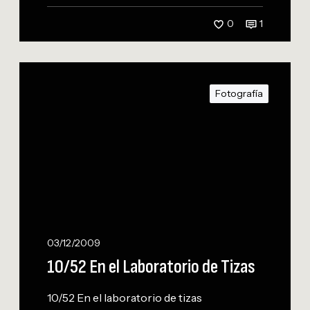
0
1
1
0
Fotografía
/
5
2
E
n
e
l
L
a
03/12/2009
b
10/52 En el Laboratorio de Tizas
o
r
10/52 En el laboratorio de tizas
a