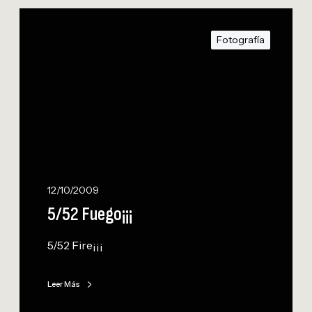
5
/
Fotografía
5
2
F
u
e
g
o
¡
¡
12/10/2009
¡
5/52 Fuego¡¡¡
5/52 Fire¡¡¡
Leer Más