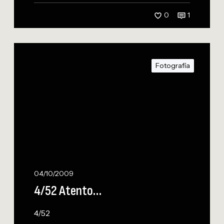
0
1
4
/
Fotografía
5
2
A
t
e
n
t
o
…
04/10/2009
4/52 Atento…
4/52