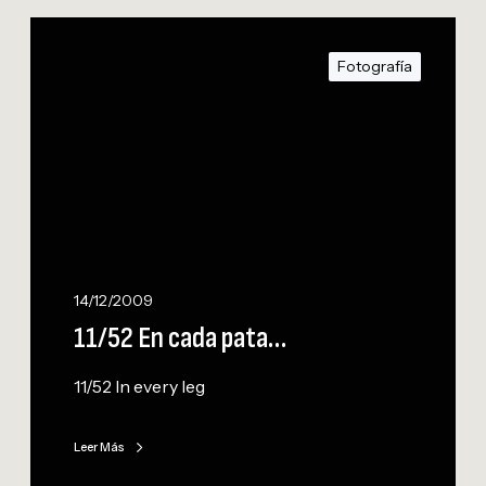
1
1
Fotografía
/
5
2
E
n
c
a
d
a
14/12/2009
p
11/52 En cada pata…
a
t
11/52 In every leg
a
…
Leer Más