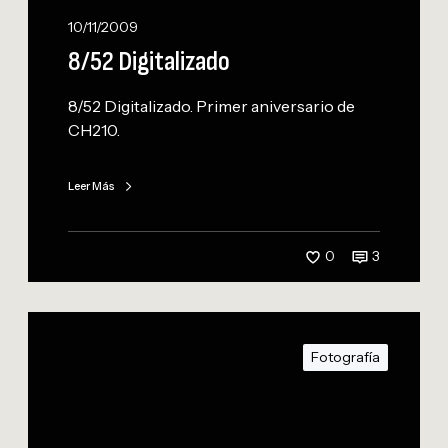
a
10/11/2009
l
8/52 Digitalizado
i
z
8/52 Digitalizado. Primer aniversario de
a
CH210.
d
o
Leer Más
0
3
7
/
Fotografía
5
2
H
a