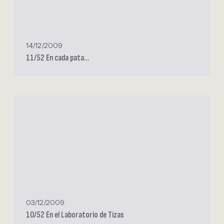
E
n
c
a
14/12/2009
d
11/52 En cada pata…
a
p
a
t
1
a
0
…
/
5
2
E
n
e
l
03/12/2009
L
10/52 En el Laboratorio de Tizas
a