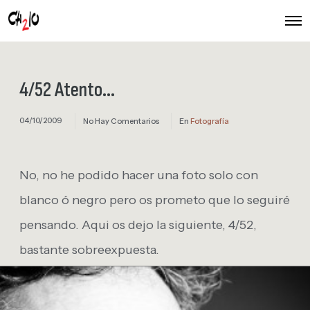
O
p
e
n
M
e
4/52 Atento…
n
u
04/10/2009
No Hay Comentarios
En
Fotografía
No, no he podido hacer una foto solo con
blanco ó negro pero os prometo que lo seguiré
pensando. Aqui os dejo la siguiente, 4/52,
bastante sobreexpuesta.