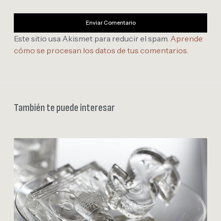
Este sitio usa Akismet para reducir el spam.
Aprende
cómo se procesan los datos de tus comentarios
.
También te puede interesar
H
i
e
l
o
s
e