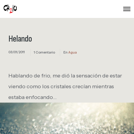
O
p
e
n
M
e
Helando
n
u
03/01/2011
1 Comentario
En
Agua
Hablando de frio, me dió la sensación de estar
viendo como los cristales crecían mientras
estaba enfocando…