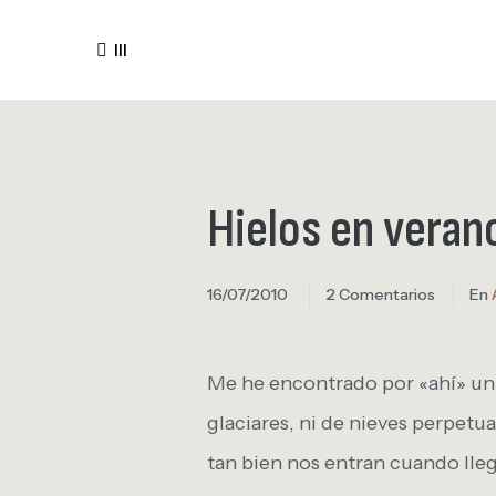
III
Hielos en veran
16/07/2010
2 Comentarios
En
Me he encontrado por «ahí» un p
glaciares, ni de nieves perpetu
tan bien nos entran cuando lle