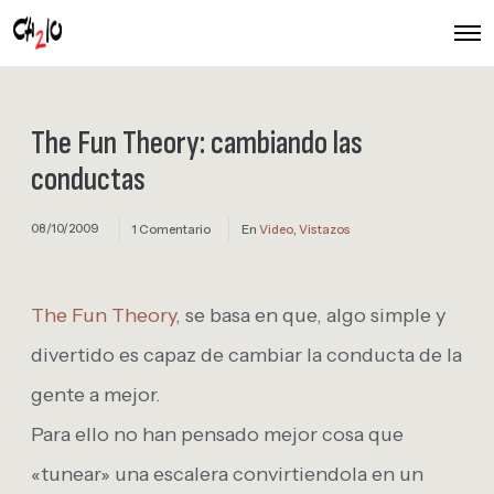
O
p
e
n
M
e
The Fun Theory: cambiando las
n
u
conductas
08/10/2009
1 Comentario
En
Video
,
Vistazos
The Fun Theory
, se basa en que, algo simple y
divertido es capaz de cambiar la conducta de la
gente a mejor.
Para ello no han pensado mejor cosa que
«tunear» una escalera convirtiendola en un