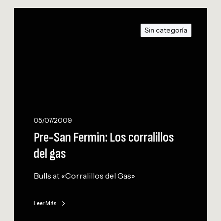
P
r
Sin categoría
e
-
S
a
n
F
e
r
05/07/2009
m
Pre-San Fermin: Los corralillos
i
del gas
n
:
Bulls at «Corralillos del Gas»
L
o
s
Leer Más
c