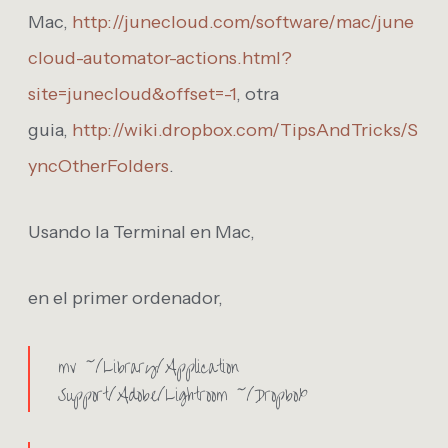
Mac,
http://junecloud.com/software/mac/june
cloud-automator-actions.html?
site=junecloud&offset=-1
, otra
guia,
http://wiki.dropbox.com/TipsAndTricks/S
yncOtherFolders
.
Usando la Terminal en Mac,
en el primer ordenador,
mv ~/Library/Application
Support/Adobe/Lightroom ~/Dropbox