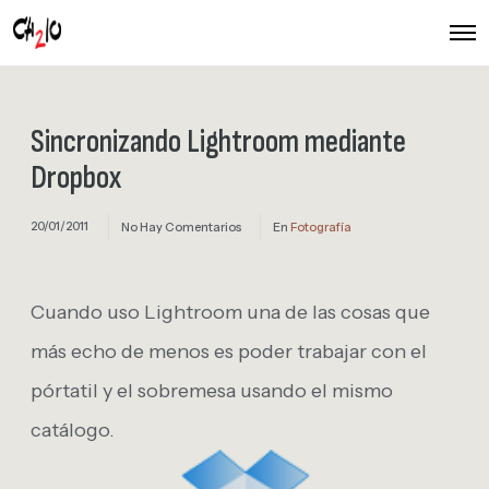
O
p
e
n
M
e
Sincronizando Lightroom mediante
n
u
Dropbox
20/01/2011
No Hay Comentarios
En
Fotografía
Cuando uso Lightroom una de las cosas que
más echo de menos es poder trabajar con el
pórtatil y el sobremesa usando el mismo
catálogo.