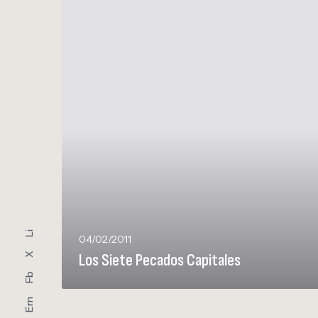
o
s
S
i
e
t
e
P
e
c
a
d
o
s
Li
C
04/02/2011
a
Los Siete Pecados Capitales
X
p
Fb
i
Em
t