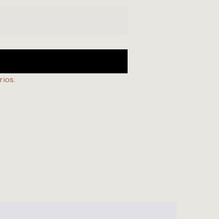
rios
.
E