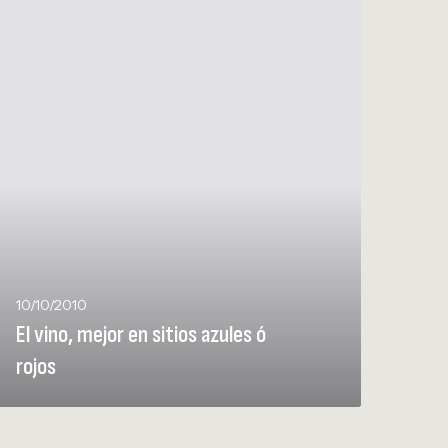
n
o
m
e
o
e
n
10/10/2010
El vino, mejor en sitios azules ó
rojos
o