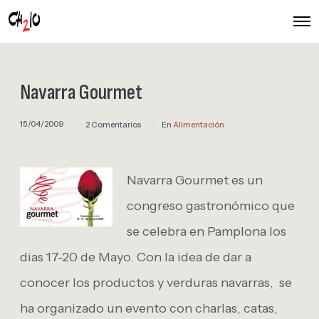
O
p
e
n
M
e
Navarra Gourmet
n
u
15/04/2009
2 Comentarios
En
Alimentación
Navarra Gourmet es un
congreso gastronómico que
se celebra en Pamplona los
dias 17-20 de Mayo. Con la idea de dar a
conocer los productos y verduras navarras, se
ha organizado un evento con charlas, catas,