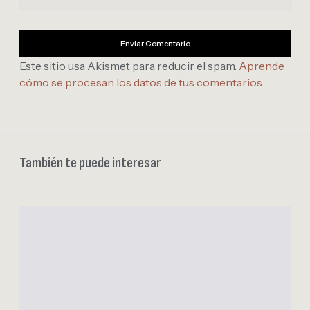
Este sitio usa Akismet para reducir el spam.
Aprende
cómo se procesan los datos de tus comentarios
.
También te puede interesar
T
o
p
T
i
n