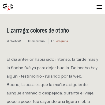
O
p
e
n
M
e
Lizarraga: colores de otoño
n
u
28/10/2009
1 Comentario
En
Fotografía
El día anterior había sido intenso, la tarde más y
la ñoche fué ya para dejar huella. De hecho hay
algun «testimonio» rulando por la web.
Bueno, la cosa es que la mañana siguiente
aunque amaneció despejada, durante el viaje,
poco a poco fué cayendo una ligera niebla.