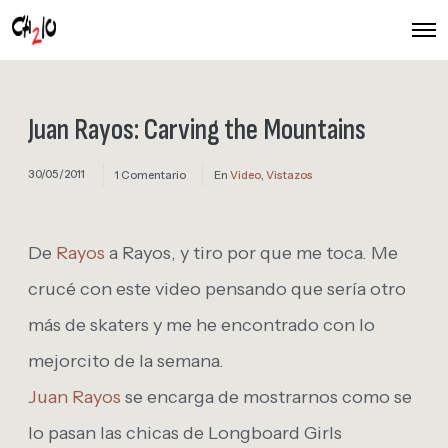
O
p
e
n
M
e
Juan Rayos: Carving the Mountains
n
u
30/05/2011
1 Comentario
En
Video
,
Vistazos
De
Rayos
a Rayos, y tiro por que me toca. Me
crucé con este video pensando que sería otro
más de skaters y me he encontrado con lo
mejorcito de la semana.
Juan Rayos
se encarga de mostrarnos como se
lo pasan las chicas de Longboard Girls