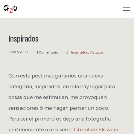
O
p
e
n
M
e
Inspirados
n
u
06/07/2009
1 Comentario
En
Inspirados
,
Vistazos
Con este post inauguramos una nueva
categoría, Inspirados, en ella hay lugar para
cosas que me estimulen, me provoquen
sensaciones ó me hagan pensar un poco.
Para ser el primero os dejo una fotografía,
perteneciente a una serie,
Crinoline Flowers
,