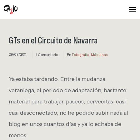
O
p
e
n
M
e
GTs en el Circuito de Navarra
n
u
29/07/2011
1 Comentario
En
Fotografía
,
Máquinas
Ya estaba tardando. Entre la mudanza
veraniega, el periodo de adaptación, bastante
material para trabajar, paseos, cervecitas, casi
casi desconectado, no he podido subir nada al
blog en unos cuantos días y ya lo echaba de
menos.