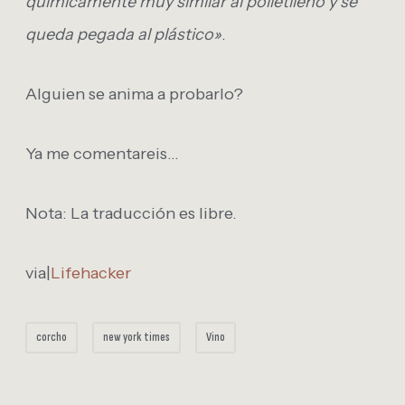
químicamente muy similar al polietileno y se
queda pegada al plástico»
.
Alguien se anima a probarlo?
Ya me comentareis…
Nota: La traducción es libre.
via|
Lifehacker
corcho
new york times
Vino