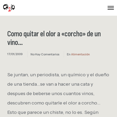
O
p
e
n
M
e
Como quitar el olor a «corcho» de un
n
u
vino…
17/01/2009
No Hay Comentarios
En
Alimentación
Se juntan, un periodista, un químico y el dueño
de una tienda…se van a hacer una cata y
despues de beberse unos cuantos vinos,
descubren como quitarle el olor a corcho…
Esto que parece un chiste, no lo es. Según