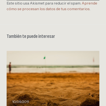
Este sitio usa Akismet para reducir el spam.
Aprende
cómo se procesan los datos de tus comentarios
.
También te puede interesar
Y
a
e
s
t
a
m
o
s
10/09/2011
d