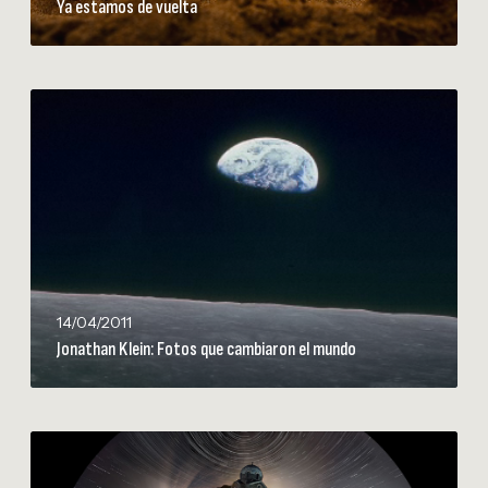
Ya estamos de vuelta
e
v
u
e
J
l
o
t
n
a
a
t
h
a
n
K
14/04/2011
l
Jonathan Klein: Fotos que cambiaron el mundo
e
i
n
:
2
F
4