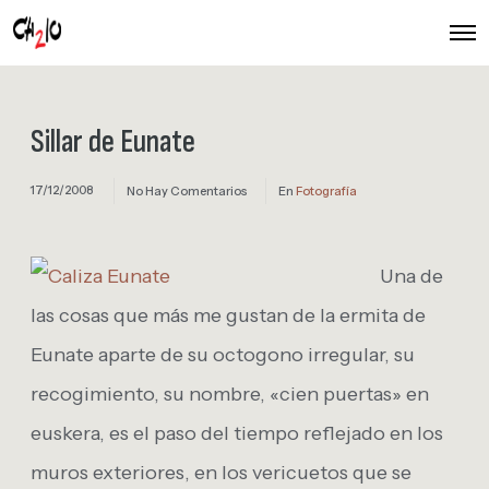
O
p
e
n
M
e
Sillar de Eunate
n
u
17/12/2008
No Hay Comentarios
En
Fotografía
Una de
las cosas que más me gustan de la ermita de
Eunate aparte de su octogono irregular, su
recogimiento, su nombre, «cien puertas» en
euskera, es el paso del tiempo reflejado en los
muros exteriores, en los vericuetos que se