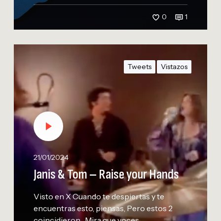
0
1
J
a
Tweets
Vistazos
n
i
s
&
T
o
m
–
21/01/2024
R
Janis & Tom – Raise your Hands
a
i
Visto en X Cuando te despiertas y te
s
encuentras esto, piensas, Pero estos 2
e
coincidieron... Mira que voces…