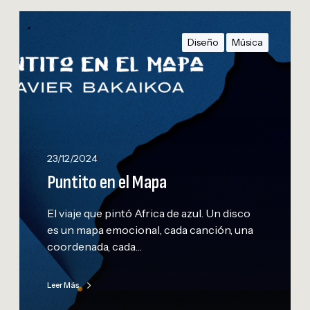
P
u
Diseño
Música
n
t
i
t
o
e
n
23/12/2024
e
Puntito en el Mapa
l
M
El viaje que pintó Africa de azul. Un disco
a
es un mapa emocional, cada canción, una
p
coordenada, cada…
a
Leer Más