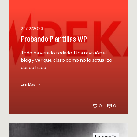
n
d
o
P
24/12/2023
l
Probando Plantillas WP
a
n
Todo ha venido rodado. Una revisión al
t
blog y ver que, claro como no lo actualizo
i
desde hace…
l
l
a
Leer Más
s
W
P
0
0
B
l
Fotografía