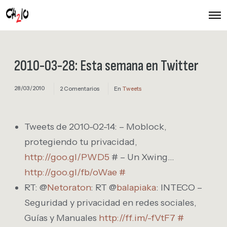
O
p
e
n
M
e
2010-03-28: Esta semana en Twitter
n
u
28/03/2010
2 Comentarios
En
Tweets
Tweets de 2010-02-14: – Moblock,
protegiendo tu privacidad,
http://goo.gl/PWD5
# – Un Xwing…
http://goo.gl/fb/oWae
#
RT: @
Netoraton
: RT @
balapiaka
: INTECO –
Seguridad y privacidad en redes sociales,
Guías y Manuales
http://ff.im/-fVtF7
#