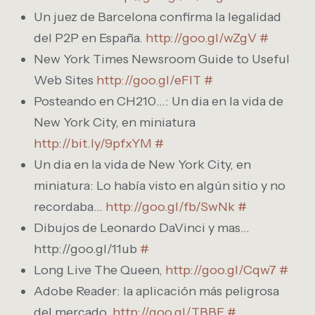
Un juez de Barcelona confirma la legalidad
del P2P en España.
http://goo.gl/wZgV
#
New York Times Newsroom Guide to Useful
Web Sites
http://goo.gl/eFlT
#
Posteando en CH210…: Un dia en la vida de
New York City, en miniatura
http://bit.ly/9pfxYM
#
Un dia en la vida de New York City, en
miniatura: Lo había visto en algún sitio y no
recordaba…
http://goo.gl/fb/SwNk
#
Dibujos de Leonardo DaVinci y mas…
http://goo.gl/11ub
#
Long Live The Queen,
http://goo.gl/Cqw7
#
Adobe Reader: la aplicación más peligrosa
del mercado,
http://goo.gl/TBBF
#