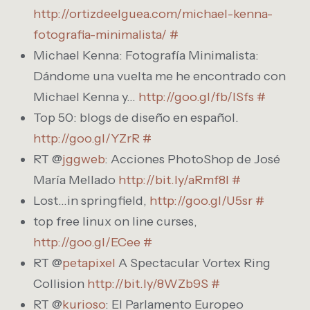
http://ortizdeelguea.com/michael-kenna-
fotografia-minimalista/
#
Michael Kenna: Fotografía Minimalista:
Dándome una vuelta me he encontrado con
Michael Kenna y…
http://goo.gl/fb/ISfs
#
Top 50: blogs de diseño en español.
http://goo.gl/YZrR
#
RT @
jggweb
: Acciones PhotoShop de José
María Mellado
http://bit.ly/aRmf8l
#
Lost…in springfield,
http://goo.gl/U5sr
#
top free linux on line curses,
http://goo.gl/ECee
#
RT @
petapixel
A Spectacular Vortex Ring
Collision
http://bit.ly/8WZb9S
#
RT @
kurioso
: El Parlamento Europeo