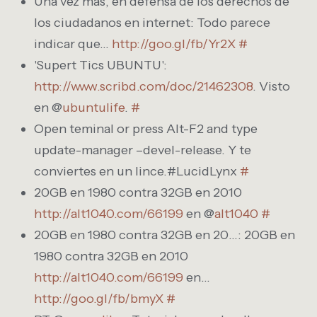
Una vez más, en defensa de los derechos de
los ciudadanos en internet: Todo parece
indicar que…
http://goo.gl/fb/Yr2X
#
'Supert Tics UBUNTU':
http://www.scribd.com/doc/21462308
. Visto
en @
ubuntulife
.
#
Open teminal or press Alt-F2 and type
update-manager –devel-release. Y te
conviertes en un lince.#LucidLynx
#
20GB en 1980 contra 32GB en 2010
http://alt1040.com/66199
en @
alt1040
#
20GB en 1980 contra 32GB en 20…: 20GB en
1980 contra 32GB en 2010
http://alt1040.com/66199
en…
http://goo.gl/fb/bmyX
#