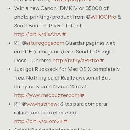
Win a new Canon 1DMKIV or $5000 of
photo printing/product from @
WHCCPro
&
Scott Bourne. Pls RT. Info at:
http://bit.ly/dlsAhA
#
RT @
arturogogacom
Guardar paginas web
en PDF (e imagenes) con Send to Google
Docs – Chrome
http://bit.ly/aPBtxe
#
Just got Rucksack for Mac OS X completely
free. Nothing paid! Really awesome! But
hurry, only until March 23rd at
http://www.macbuzzer.com
#
RT @
wwwhatsnew
: Sites para comparar
salarios en todo el mundo
http://bit.ly/cLem2Z
#