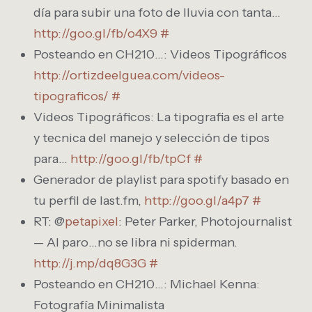
día para subir una foto de lluvia con tanta…
http://goo.gl/fb/o4X9
#
Posteando en CH210…: Videos Tipográficos
http://ortizdeelguea.com/videos-
tipograficos/
#
Videos Tipográficos: La tipografia es el arte
y tecnica del manejo y selección de tipos
para…
http://goo.gl/fb/tpCf
#
Generador de playlist para spotify basado en
tu perfil de last.fm,
http://goo.gl/a4p7
#
RT: @
petapixel
: Peter Parker, Photojournalist
— Al paro…no se libra ni spiderman.
http://j.mp/dq8G3G
#
Posteando en CH210…: Michael Kenna:
Fotografía Minimalista