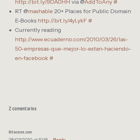
http://bit.ly/9DA0HH
via @
AddToAny
#
RT @
mashable
20+ Places for Public Domain
E-Books
http://bit.ly/4yLykF
#
Currently reading
http://www.ecuaderno.com/2010/03/26/las-
50-empresas-que-mejor-lo-estan-haciendo-
en-facebook
#
2 comentarios
Bitacoras.com
28/03/2010 at 10:16
Reply