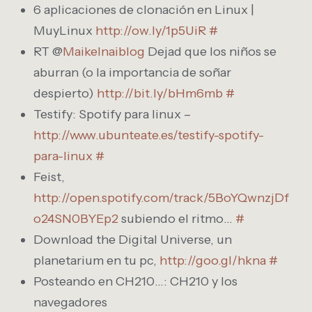
6 aplicaciones de clonación en Linux |
MuyLinux
http://ow.ly/1p5UiR
#
RT @
Maikelnaiblog
Dejad que los niños se
aburran (o la importancia de soñar
despierto)
http://bit.ly/bHm6mb
#
Testify: Spotify para linux –
http://www.ubunteate.es/testify-spotify-
para-linux
#
Feist,
http://open.spotify.com/track/5BoYQwnzjDf
o24SN0BYEp2
subiendo el ritmo…
#
Download the Digital Universe, un
planetarium en tu pc,
http://goo.gl/hkna
#
Posteando en CH210…: CH210 y los
navegadores