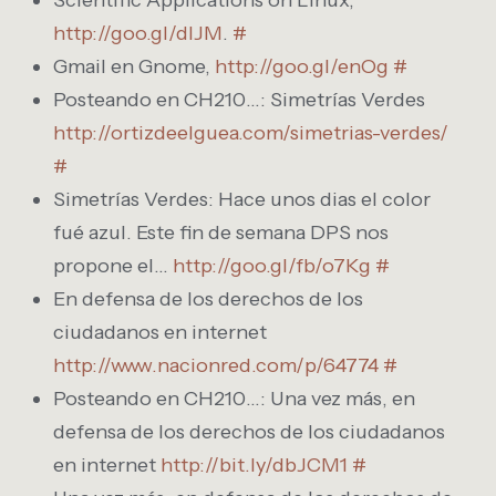
Scientific Applications on Linux,
http://goo.gl/dIJM
.
#
Gmail en Gnome,
http://goo.gl/enOg
#
Posteando en CH210…: Simetrías Verdes
http://ortizdeelguea.com/simetrias-verdes/
#
Simetrías Verdes: Hace unos dias el color
fué azul. Este fin de semana DPS nos
propone el…
http://goo.gl/fb/o7Kg
#
En defensa de los derechos de los
ciudadanos en internet
http://www.nacionred.com/p/64774
#
Posteando en CH210…: Una vez más, en
defensa de los derechos de los ciudadanos
en internet
http://bit.ly/dbJCM1
#