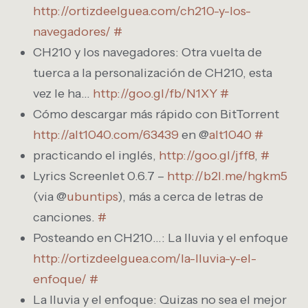
http://ortizdeelguea.com/ch210-y-los-
navegadores/
#
CH210 y los navegadores: Otra vuelta de
tuerca a la personalización de CH210, esta
vez le ha…
http://goo.gl/fb/N1XY
#
Cómo descargar más rápido con BitTorrent
http://alt1040.com/63439
en @
alt1040
#
practicando el inglés,
http://goo.gl/jff8
,
#
Lyrics Screenlet 0.6.7 –
http://b2l.me/hgkm5
(via @
ubuntips
), más a cerca de letras de
canciones.
#
Posteando en CH210…: La lluvia y el enfoque
http://ortizdeelguea.com/la-lluvia-y-el-
enfoque/
#
La lluvia y el enfoque: Quizas no sea el mejor