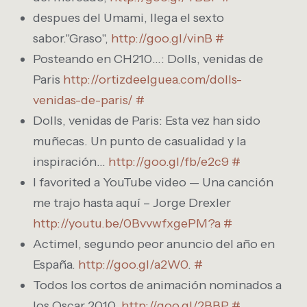
despues del Umami, llega el sexto
sabor."Graso",
http://goo.gl/vinB
#
Posteando en CH210…: Dolls, venidas de
Paris
http://ortizdeelguea.com/dolls-
venidas-de-paris/
#
Dolls, venidas de Paris: Esta vez han sido
muñecas. Un punto de casualidad y la
inspiración…
http://goo.gl/fb/e2c9
#
I favorited a YouTube video — Una canción
me trajo hasta aquí – Jorge Drexler
http://youtu.be/0BvvwfxgePM?a
#
Actimel, segundo peor anuncio del año en
España.
http://goo.gl/a2W0
.
#
Todos los cortos de animación nominados a
los Oscar 2010,
http://goo.gl/2BBP
#