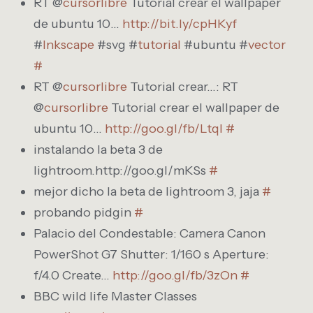
RT @
cursorlibre
Tutorial crear el wallpaper
de ubuntu 10…
http://bit.ly/cpHKyf
#
Inkscape
#svg #
tutorial
#ubuntu #
vector
#
RT @
cursorlibre
Tutorial crear…: RT
@
cursorlibre
Tutorial crear el wallpaper de
ubuntu 10…
http://goo.gl/fb/Ltql
#
instalando la beta 3 de
lightroom.http://goo.gl/mKSs
#
mejor dicho la beta de lightroom 3, jaja
#
probando pidgin
#
Palacio del Condestable: Camera Canon
PowerShot G7 Shutter: 1/160 s Aperture:
f/4.0 Create…
http://goo.gl/fb/3zOn
#
BBC wild life Master Classes