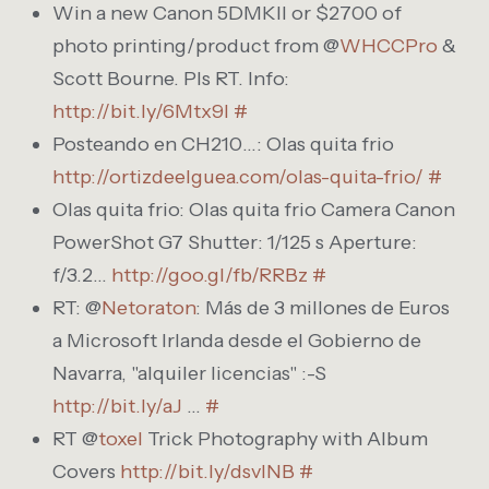
Win a new Canon 5DMKII or $2700 of
photo printing/product from @
WHCCPro
&
Scott Bourne. Pls RT. Info:
http://bit.ly/6Mtx9I
#
Posteando en CH210…: Olas quita frio
http://ortizdeelguea.com/olas-quita-frio/
#
Olas quita frio: Olas quita frio Camera Canon
PowerShot G7 Shutter: 1/125 s Aperture:
f/3.2…
http://goo.gl/fb/RRBz
#
RT: @
Netoraton
: Más de 3 millones de Euros
a Microsoft Irlanda desde el Gobierno de
Navarra, "alquiler licencias" :-S
http://bit.ly/aJ
…
#
RT @
toxel
Trick Photography with Album
Covers
http://bit.ly/dsvlNB
#