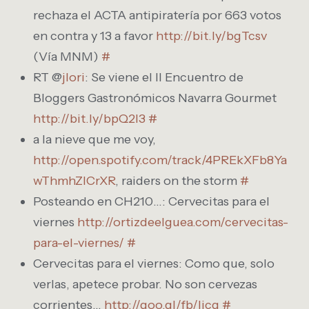
rechaza el ACTA antipiratería por 663 votos
en contra y 13 a favor
http://bit.ly/bgTcsv
(Vía MNM)
#
RT @
jlori
: Se viene el II Encuentro de
Bloggers Gastronómicos Navarra Gourmet
http://bit.ly/bpQ2I3
#
a la nieve que me voy,
http://open.spotify.com/track/4PREkXFb8Ya
wThmhZICrXR
, raiders on the storm
#
Posteando en CH210…: Cervecitas para el
viernes
http://ortizdeelguea.com/cervecitas-
para-el-viernes/
#
Cervecitas para el viernes: Como que, solo
verlas, apetece probar. No son cervezas
corrientes…
http://goo.gl/fb/Iicg
#