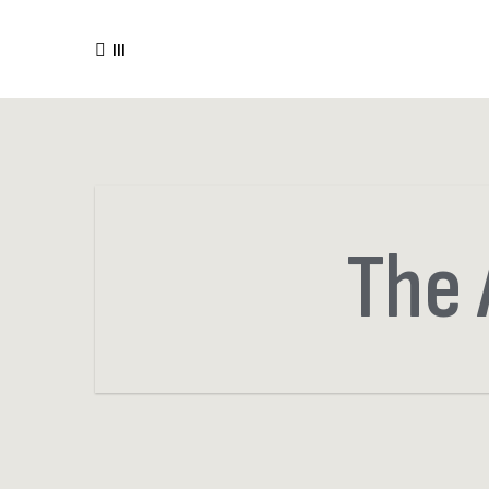
III
The 