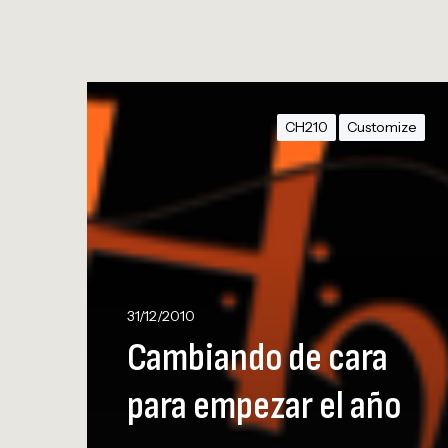
C
a
CH210
Customize
m
b
i
a
n
d
o
d
31/12/2010
e
Cambiando de cara
c
a
para empezar el año
r
a