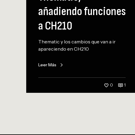
,
añadiendo funciones
a
ñ
a CH210
a
d
i
Thematic y los cambios que van a ir
e
apareciendo en CH210
n
d
Leer Más
o
f
u
0
1
n
c
i
o
n
e
s