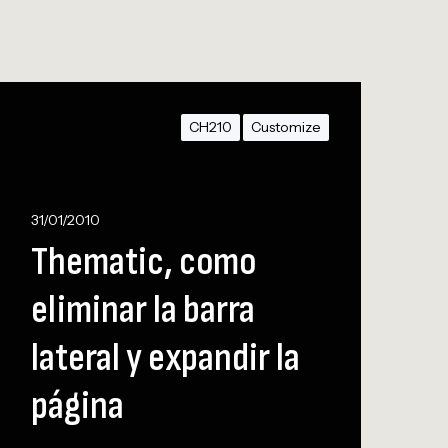
T
CH210
Customize
m
31/01/2010
Thematic, como
eliminar la barra
lateral y expandir la
m
página