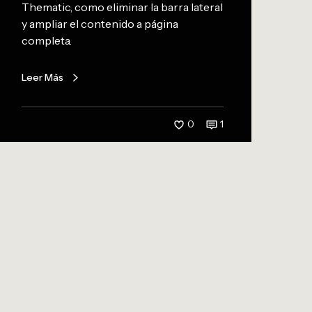
Thematic, como eliminar la barra lateral
m
y ampliar el contenido a página
completa.
Leer Más
0
1