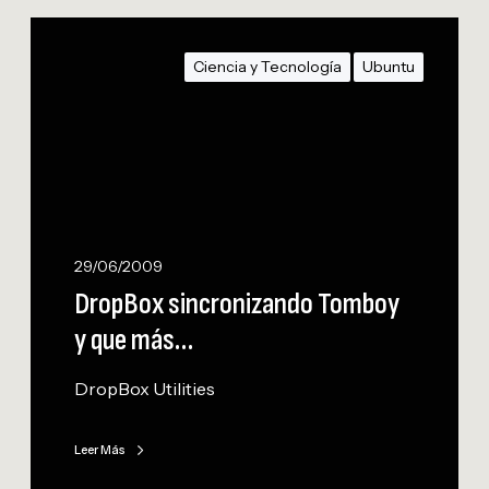
D
r
Ciencia y Tecnología
Ubuntu
o
p
B
o
x
s
i
n
29/06/2009
c
DropBox sincronizando Tomboy
r
y que más…
o
n
DropBox Utilities
i
z
a
Leer Más
n