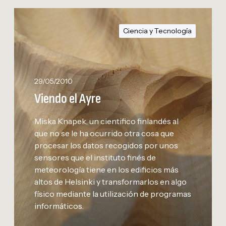
V
i
Ciencia y Tecnología
e
n
d
o
29/05/2010
e
Viendo el Ayre
l
A
Miska Knapek, un cientifico finlandés al
y
que no se le ha ocurrido otra cosa que
r
procesar los datos recogidos por unos
e
sensores que el instituto finés de
meteorología tiene en los edificios más
altos de Helsinki y transformarlos en algo
físico mediante la utilización de programas
informáticos.