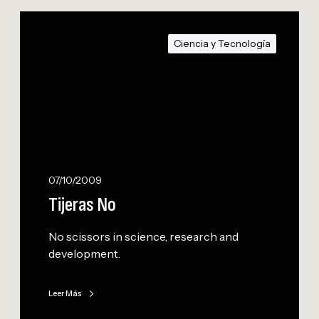
T
i
Ciencia y Tecnología
j
e
r
a
s
N
o
07/10/2009
Tijeras No
No scissors in science, research and
development.
Leer Más