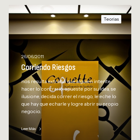
C
o
Teorias
r
r
i
e
n
26/06/2011
d
Corriendo Riesgos
o
R
nos resulta extraño que alguien intente
i
hacer lo contrario, apueste por su idea, se
e
ilusione, decida correr el riesgo, le eche lo
s
que hay que echarle y logre abrir su propio
g
negocio.
o
s
Leer Más