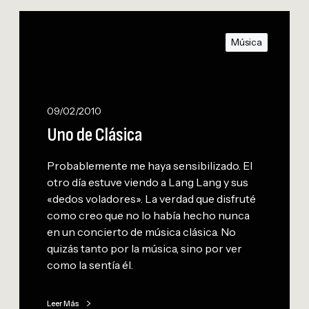
U
n
Música
o
d
e
C
09/02/2010
l
Uno de Clásica
á
s
Probablemente me haya sensibilizado. El
i
otro día estuve viendo a Lang Lang y sus
c
«dedos voladores». La verdad que disfruté
a
como creo que no lo había hecho nunca
en un concierto de música clásica. No
quizás tanto por la música, sino por ver
como la sentía él.
Leer Más