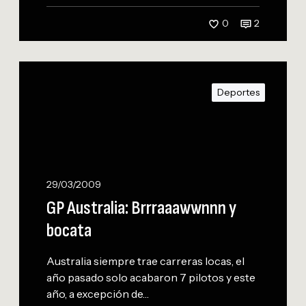
o
c
0
2
a
t
G
a
P
,
Deportes
A
g
u
r
s
a
t
c
r
i
a
29/03/2009
a
l
GP Australia: Brrraaawwnnn y
s
i
H
bocata
a
a
:
m
Australia siempre trae carreras locas, el
B
año pasado solo acabaron 7 pilotos y este
r
año, a excepción de…
r