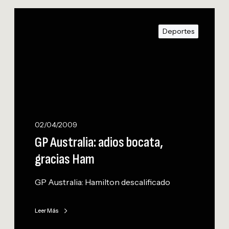
G
P
Deportes
A
u
s
t
r
a
l
i
02/04/2009
a
GP Australia: adios bocata,
:
gracias Ham
a
d
GP Australia: Hamilton descalificado
i
o
s
Leer Más
b