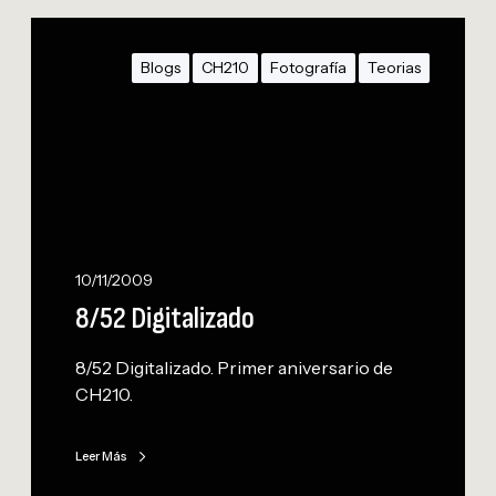
8
/
Blogs
CH210
Fotografía
Teorias
5
2
D
i
g
i
t
a
10/11/2009
l
8/52 Digitalizado
i
z
8/52 Digitalizado. Primer aniversario de
a
CH210.
d
o
Leer Más