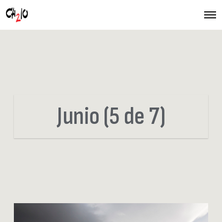
O
p
e
n
M
e
n
u
Junio (5 de 7)