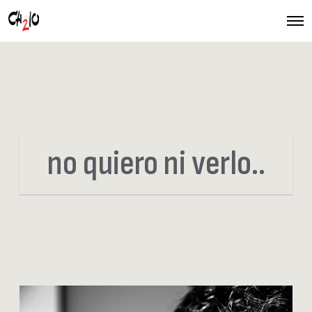
O
p
e
n
M
e
n
u
no quiero ni verlo..