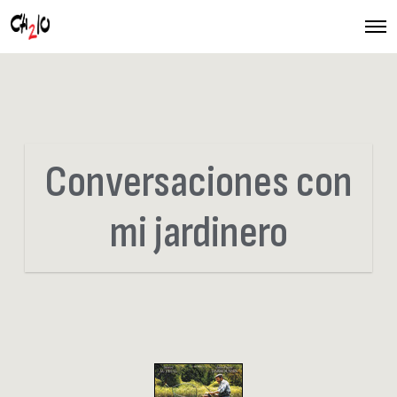
O
p
e
n
M
e
n
u
Conversaciones con
mi jardinero